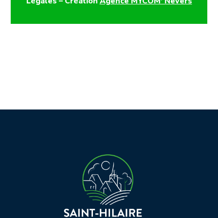
Légales
– Création
Agence MYCOM’ Nevers